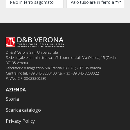
Palo in ferro sagomato
Palo tubolare in ferro a "Y"
D. & B. Verona S.r.l. Unipersonale
Sede Legale e amministrativa, uffici commerciali: Via Olanda, 15 (Z.A.I.) -
37135 Verona
Laboratorio e magazzino: Via Francia, 8 (Z.A.I.) - 37135 Verona
Centralino tel. +39 045 8200100 r.a. - fax +39 045 8203022
P.IVA e C.F. 00623260239
AZIENDA
Storia
Scarica catalogo
Privacy Policy