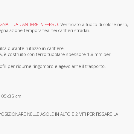
GNALI DA CANTIERE IN FERRO
. Verniciato a fuoco di colore nero,
segnalazione temporanea nei cantieri stradali.
tà durante l'utilizzo in cantiere.
è costruito con ferro tubolare spessore 1,8 mm per
ofili per ridurne l’ingombro e agevolarne il trasporto.
 105x35 cm
POSIZIONARE NELLE ASOLE IN ALTO E 2 VITI PER FISSARE L
A