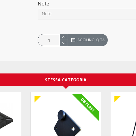
Note
AGGIUNGI Q.TÀ
STESSA CATEGORIA
DB PLAST