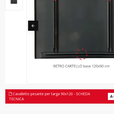
Cavalletto pesante per targa 90x120 - SCHEDA
TECNICA