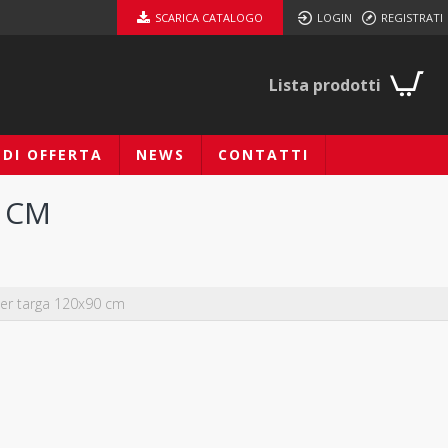
SCARICA CATALOGO
LOGIN
REGISTRATI
Lista prodotti
EDI OFFERTA
NEWS
CONTATTI
0 CM
per targa 120x90 cm