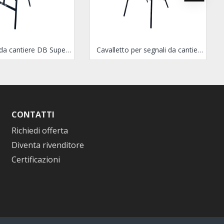
Cavalletto da cantiere DB Super 4
Cavalletto per segnali da cantiere DB Super 4 alto
CONTATTI
Richiedi offerta
Diventa rivenditore
Certificazioni