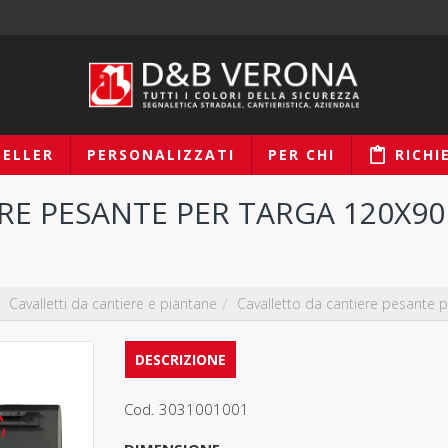
SELLER
PERSONALIZZATI
PER CHI
RICHI
RE PESANTE PER TARGA 120X9
Cavalletti da cantiere e piantane
Cavalletto da cantiere pesante 
DESCRIZIONE
Cod.
3031001001