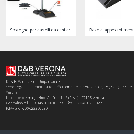
Sostegno per cartelli da cantiere BIGFOOT
Base di appesantimen
D. & B. Verona S.r.l. Unipersonale
Sede Legale e amministrativa, uffici commerciali: Via Olanda, 15 (Z.A.I.) - 37135
Verona
Laboratorio e magazzino: Via Francia, 8 (Z.A.I.) - 37135 Verona
Centralino tel. +39 045 8200100 r.a. - fax +39 045 8203022
P.IVA e C.F. 00623260239