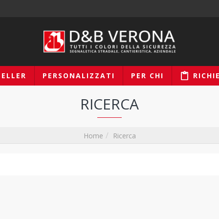
SELLER
PERSONALIZZATI
PER CHI
RICHI
RICERCA
Ricerca
Home