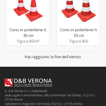
Cono in polietilene h.
Cono in polietilene h.
30 cm
50 cm
Figura 850/P
Figura 850
Hai raggiunto la fine dell'elenco.
D. & B. Verona S.r.l. Unipersonale
Sede Legale e amministrativa, uffici commerciali: Via Olanda, 15 (Z.A.I.) -
37135 Verona
Laboratorio e magazzino: Via Francia, 8 (Z.A.I.) - 37135 Verona