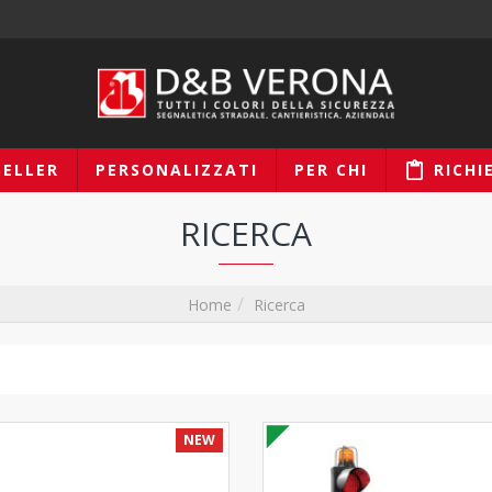
SELLER
PERSONALIZZATI
PER CHI
RICHI
RICERCA
Ricerca
Home
NEW