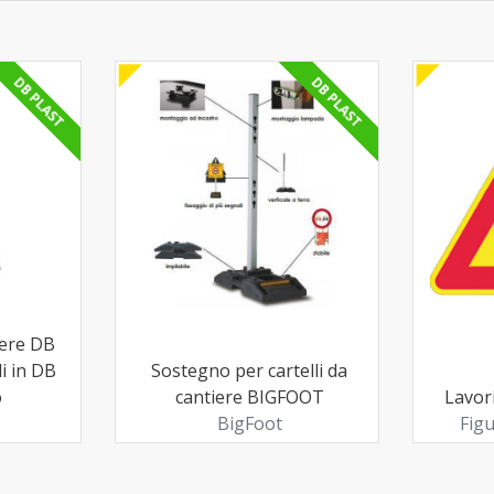
DB PLAST
DB PLAST
iere DB
i in DB
Sostegno per cartelli da
o
cantiere BIGFOOT
Lavori
BigFoot
Figu