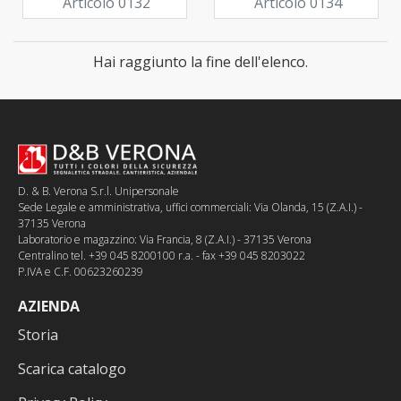
Articolo 0132
Articolo 0134
Hai raggiunto la fine dell'elenco.
D. & B. Verona S.r.l. Unipersonale
Sede Legale e amministrativa, uffici commerciali: Via Olanda, 15 (Z.A.I.) -
37135 Verona
Laboratorio e magazzino: Via Francia, 8 (Z.A.I.) - 37135 Verona
Centralino tel. +39 045 8200100 r.a. - fax +39 045 8203022
P.IVA e C.F. 00623260239
AZIENDA
Storia
Scarica catalogo