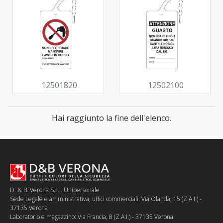
12501820
12502100
Hai raggiunto la fine dell'elenco.
D. & B. Verona S.r.l. Unipersonale
Sede Legale e amministrativa, uffici commerciali: Via Olanda, 15 (Z.A.I.) -
37135 Verona
Laboratorio e magazzino: Via Francia, 8 (Z.A.I.) - 37135 Verona