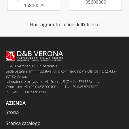
05600000
16800075
Hai raggiunto la fine dell'elenco.
D. & B. Verona S.r.l. Unipersonale
Sede Legale e amministrativa, uffici commerciali: Via Olanda, 15 (Z.A.I.) -
37135 Verona
Laboratorio e magazzino: Via Francia, 8 (Z.A.I.) - 37135 Verona
Centralino tel. +39 045 8200100 r.a. - fax +39 045 8203022
P.IVA e C.F. 00623260239
AZIENDA
Storia
Scarica catalogo