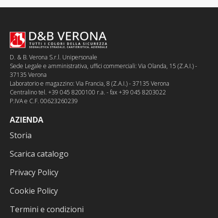
D. & B. Verona S.r.l. Unipersonale
Sede Legale e amministrativa, uffici commerciali: Via Olanda, 15 (Z.A.I.) -
37135 Verona
Laboratorio e magazzino: Via Francia, 8 (Z.A.I.) - 37135 Verona
Centralino tel. +39 045 8200100 r.a. - fax +39 045 8203022
P.IVA e C.F. 00623260239
AZIENDA
Storia
Scarica catalogo
Privacy Policy
Cookie Policy
Termini e condizioni