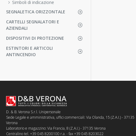
Simboli di indicazione
SEGNALETICA ORIZZONTALE
CARTELLI SEGNALATORI E
AZIENDALI
DISPOSITIVI DI PROTEZIONE
ESTINTORI E ARTICOLI
ANTINCENDIO
D. & B. Verona S.r.l. Unipersonale
Sede Legale e amministrativa, uffici commerciali: Via Olanda, 15 (Z.A.I.) - 37135
Verona
Laboratorio e magazzino: Via Francia, 8 (Z.A.I.) - 37135 Verona
Centralino tel. +39 045 8200100 r.a. - fax +39 045 8203022