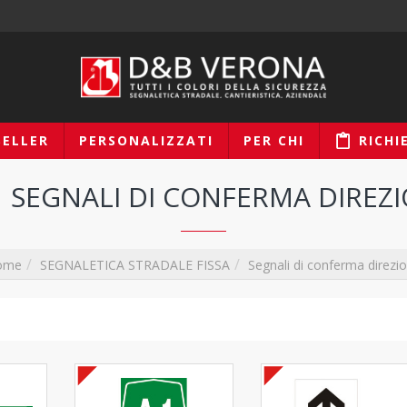
SELLER
PERSONALIZZATI
PER CHI
RICHI
SEGNALI DI CONFERMA DIREZ
SEGNALETICA STRADALE FISSA
Segnali di conferma direzi
ome