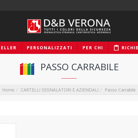
SELLER
PERSONALIZZATI
PER CHI
RICHI
PASSO CARRABILE
CARTELLI SEGNALATORI E AZIENDALI
Passo Carrabile
Home