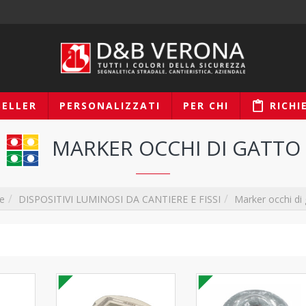
SELLER
PERSONALIZZATI
PER CHI
RICHI
MARKER OCCHI DI GATTO
DISPOSITIVI LUMINOSI DA CANTIERE E FISSI
Marker occhi di
e