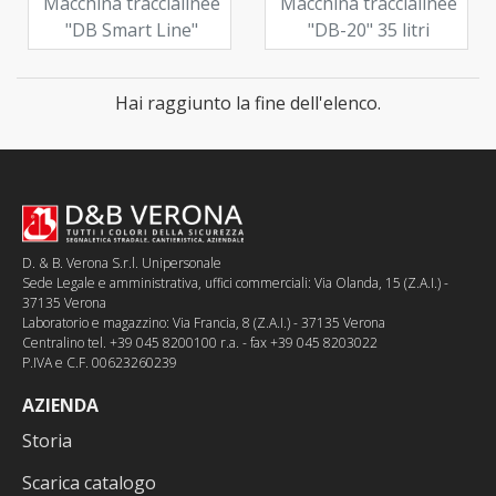
Macchina traccialinee
Macchina traccialinee
"DB Smart Line"
"DB-20" 35 litri
Hai raggiunto la fine dell'elenco.
D. & B. Verona S.r.l. Unipersonale
Sede Legale e amministrativa, uffici commerciali: Via Olanda, 15 (Z.A.I.) -
37135 Verona
Laboratorio e magazzino: Via Francia, 8 (Z.A.I.) - 37135 Verona
Centralino tel. +39 045 8200100 r.a. - fax +39 045 8203022
P.IVA e C.F. 00623260239
AZIENDA
Storia
Scarica catalogo