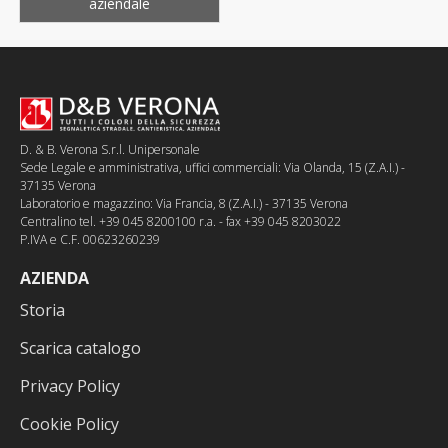
aziendale
D. & B. Verona S.r.l. Unipersonale
Sede Legale e amministrativa, uffici commerciali: Via Olanda, 15 (Z.A.I.) -
37135 Verona
Laboratorio e magazzino: Via Francia, 8 (Z.A.I.) - 37135 Verona
Centralino tel. +39 045 8200100 r.a. - fax +39 045 8203022
P.IVA e C.F. 00623260239
AZIENDA
Storia
Scarica catalogo
Privacy Policy
Cookie Policy