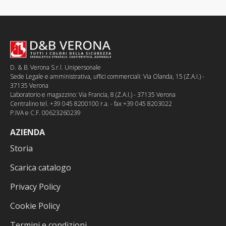
D. & B. Verona S.r.l. Unipersonale
Sede Legale e amministrativa, uffici commerciali: Via Olanda, 15 (Z.A.I.) -
37135 Verona
Laboratorio e magazzino: Via Francia, 8 (Z.A.I.) - 37135 Verona
Centralino tel. +39 045 8200100 r.a. - fax +39 045 8203022
P.IVA e C.F. 00623260239
AZIENDA
Storia
Scarica catalogo
Privacy Policy
Cookie Policy
Termini e condizioni