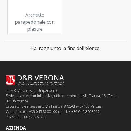
Archetto
parapedonale con
piastre
Hai raggiunto la fine dell'elenco.
D. & B. Verona S.r.l. Unipersonale
Sede Legale e amministrativa, uffici commerciali: Via Olanda, 15 (Z.A.I.) -
37135 Verona
Laboratorio e magazzino: Via Francia, 8 (Z.A.I.) - 37135 Verona
Centralino tel. +39 045 8200100 r.a. - fax +39 045 8203022
P.IVA e C.F. 00623260239
AZIENDA