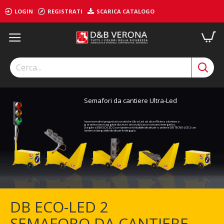
LOGIN
REGISTRATI
SCARICA CATALOGO
Semafori da cantiere Ultra-Led
I nuovi semafori progettati con ottiche Ultra-Led ad alta efficienza luminosa
garantiscono maggiore durata e ancor più basso consumo energetico.
Scegli tra DB ECO-LED 2 con lanterna richiudibile ideale per i cantieri e DB TECNO-LED 2 con
lanterna ripiegabile ideale per il noleggio.
DB ECO-LED 2
SEMAFORO DA CANTIERE