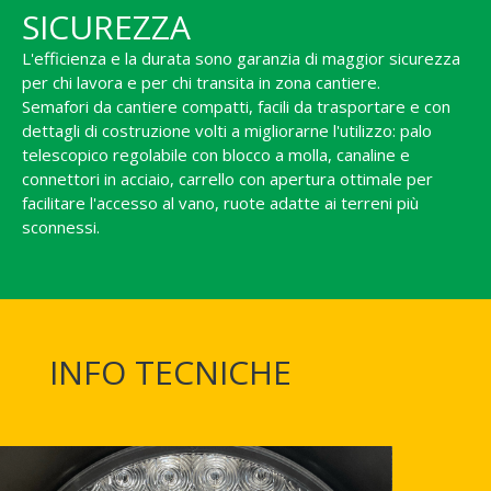
SICUREZZA
L'efficienza e la durata sono garanzia di maggior sicurezza
per chi lavora e per chi transita in zona cantiere.
Semafori da cantiere compatti, facili da trasportare e con
dettagli di costruzione volti a migliorarne l'utilizzo: palo
telescopico regolabile con blocco a molla, canaline e
connettori in acciaio, carrello con apertura ottimale per
facilitare l'accesso al vano, ruote adatte ai terreni più
sconnessi.
INFO TECNICHE