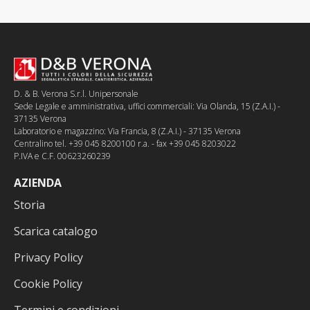
D. & B. Verona S.r.l. Unipersonale
Sede Legale e amministrativa, uffici commerciali: Via Olanda, 15 (Z.A.I.) -
37135 Verona
Laboratorio e magazzino: Via Francia, 8 (Z.A.I.) - 37135 Verona
Centralino tel. +39 045 8200100 r.a. - fax +39 045 8203022
P.IVA e C.F. 00623260239
AZIENDA
Storia
Scarica catalogo
Privacy Policy
Cookie Policy