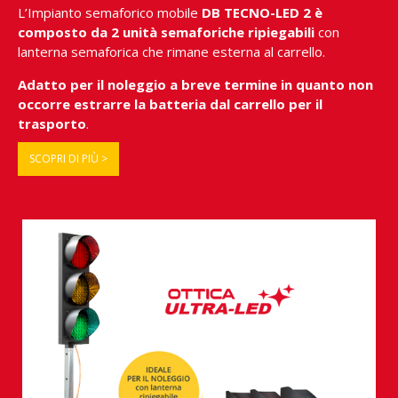
L’Impianto semaforico mobile
DB TECNO-LED 2 è
composto da 2 unità semaforiche ripiegabili
con
lanterna semaforica che rimane esterna al carrello.
Adatto per il noleggio a breve termine in quanto non
occorre estrarre la batteria dal carrello per il
trasporto
.
SCOPRI DI PIÙ >