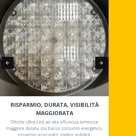
RISPARMIO, DURATA, VISIBILITÀ
MAGGIORATA
Ottiche Ultra-Led ad alta efficienza luminosa:
Palo tel
maggiore durata, più basso consumo energetico,
mo
risparmio assicurato, miglior visibilità.