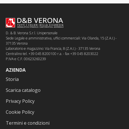
D. & B. Verona S.r.l. Unipersonale
Sede Legale e amministrativa, uffici commerciali: Via Olanda, 15 (Z.A.I.) -
37135 Verona
Laboratorio e magazzino: Via Francia, 8 (Z.A.I.) - 37135 Verona
Centralino tel. +39 045 8200100 r.a. - fax +39 045 8203022
P.IVA e C.F. 00623260239
AZIENDA
Storia
Scarica catalogo
Privacy Policy
Cookie Policy
Termini e condizioni