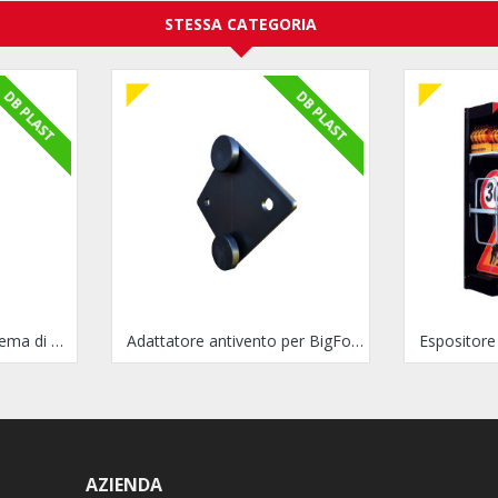
STESSA CATEGORIA
DB PLAST
DB PLAST
Palo in plastica per sistema di sostegno Bigfoot
Adattatore antivento per BigFoot
AZIENDA