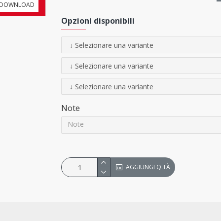
DOWNLOAD
Opzioni disponibili
ACCESSORI
(non inclusi)
Viteria
Note
Cavalletto
DB Super 4
- H 94 cm
Cavalletto
DB Super 4 alto
- H 11
AGGIUNGI Q.TÀ