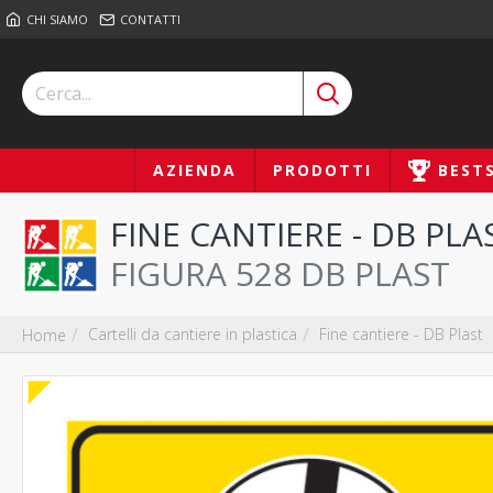
CHI SIAMO
CONTATTI
AZIENDA
PRODOTTI
BEST
FINE CANTIERE - DB PLA
FIGURA 528 DB PLAST
Cartelli da cantiere in plastica
Fine cantiere - DB Plast
Home