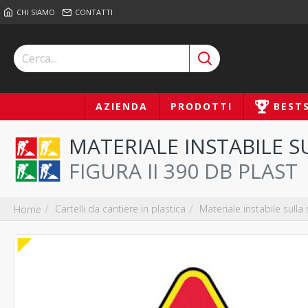
CHI SIAMO
CONTATTI
AZIENDA
PRODOTTI
BEST
MATERIALE INSTABILE S
FIGURA II 390 DB PLAST
Cartelli da cantiere in plastica
Materiale instabile sulla
Home