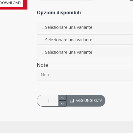
DOWNLOAD
Opzioni disponibili
Note
ACCESSORI
(non inclusi)
Viteria
Cavalletto
DB Super 4
- H 94 cm
AGGIUNGI Q.TÀ
Cavalletto
DB Super 4 alto
- H 11