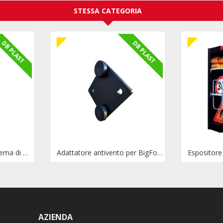
STESSA CATEGORIA
DB PLAST
DB PLAST
Palo in plastica per sistema di sostegno Bigfoot
Adattatore antivento per BigFoot
AZIENDA