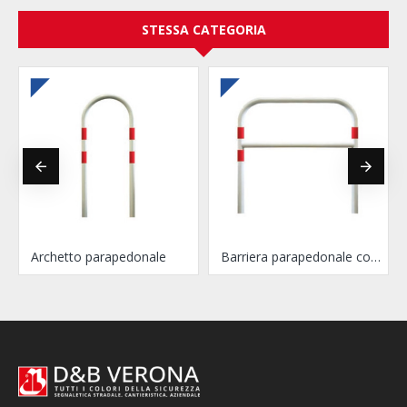
STESSA CATEGORIA
erso
Archetto parapedonale
Barriera parapedonale con traverso