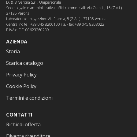
D. & B. Verona S.r.l. Unipersonale
Sede Legale e amministrativa, uffici commerciali: Via Olanda, 15 (Z.A.I.) -
37135 Verona
Laboratorio e magazzino: Via Francia, 8 (Z.A.I.) - 37135 Verona
Centralino tel. +39 045 8200100 r.a. - fax +39 045 8203022
P.IVA e C.F. 00623260239
AZIENDA
Storia
Scarica catalogo
Privacy Policy
Cookie Policy
Termini e condizioni
CONTATTI
Richiedi offerta
Diventa rivenditore