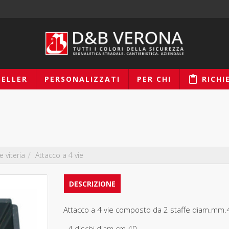
SELLER
PERSONALIZZATI
PER CHI
RICHI
e viteria
Attacco a 4 vie
DESCRIZIONE
Attacco a 4 vie composto da 2 staffe diam.mm.48 
- 4 dischi diam.cm.40