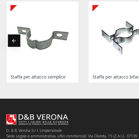
Staffa per attacco semplice
Staffa per attacco bifac
D. & B. Verona S.r.l. Unipersonale
Sede Legale e amministrativa, uffici commerciali: Via Olanda, 15 (Z.A.I.) - 37135