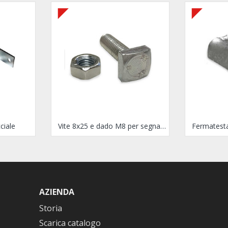
ciale
Vite 8x25 e dado M8 per segnaletica in ferro e in alluminio
AZIENDA
Storia
Scarica catalogo