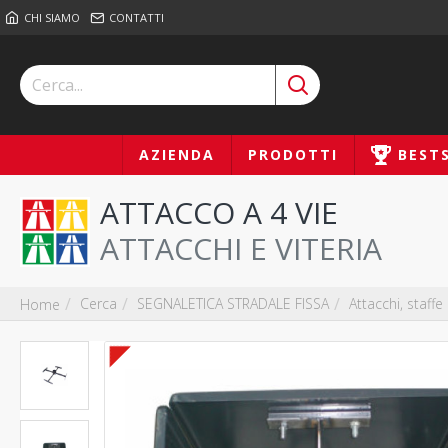
CHI SIAMO
CONTATTI
AZIENDA
PRODOTTI
BEST
ATTACCO A 4 VIE
ATTACCHI E VITERIA
Cerca
SEGNALETICA STRADALE FISSA
Attacchi, staffe 
Home