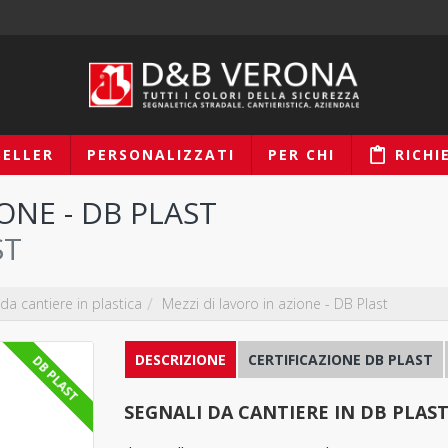
SELLER
PERSONALIZZATI
PER CHI
RICHI
ONE - DB PLAST
ST
 da cantiere in plastica
Mezzi di lavoro in azione - DB Plast
DESCRIZIONE
CERTIFICAZIONE DB PLAST
DB PLAST
SEGNALI DA CANTIERE IN DB PLAS