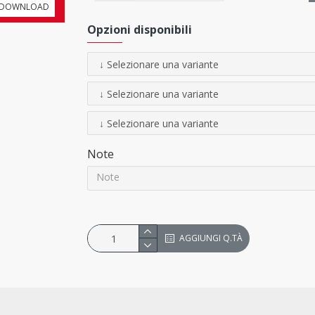
DOWNLOAD
Opzioni disponibili
ACCESSORI
(non inclusi)
Viteria
Note
Cavalletto
DB Super 4
- H 94 cm
Cavalletto
DB Super 4 alto
- H 11
AGGIUNGI Q.TÀ