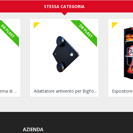
STESSA CATEGORIA
DB PLAST
DB PLAST
Palo in plastica per sistema di sostegno Bigfoot
Adattatore antivento per BigFoot
AZIENDA