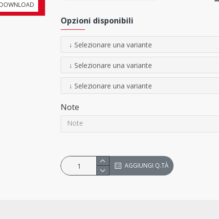
DOWNLOAD
Opzioni disponibili
ACCESSORI
(non inclusi)
Viteria
Note
Cavalletto
DB Super 4
- H 94 cm
Cavalletto
DB Super 4 alto
- H 11
AGGIUNGI Q.TÀ