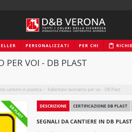
SELLER
PERSONALIZZATI
PER CHI
RICHI
PER VOI - DB PLAST
 da cantiere in plastica
Rallentare lavoriamo per voi - DB Plast
DESCRIZIONE
CERTIFICAZIONE DB PLAST
DB PLAST
SEGNALI DA CANTIERE IN DB PLAS