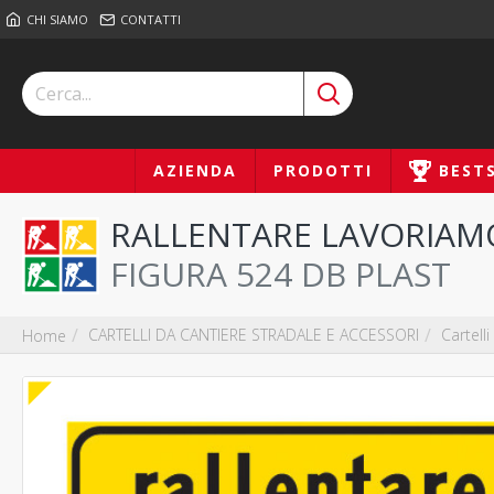
CHI SIAMO
CONTATTI
AZIENDA
PRODOTTI
BEST
RALLENTARE LAVORIAMO 
FIGURA 524 DB PLAST
CARTELLI DA CANTIERE STRADALE E ACCESSORI
Cartelli
Home