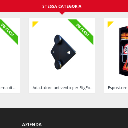
STESSA CATEGORIA
DB PLAST
DB PLAST
Palo in plastica per sistema di sostegno Bigfoot
Adattatore antivento per BigFoot
AZIENDA