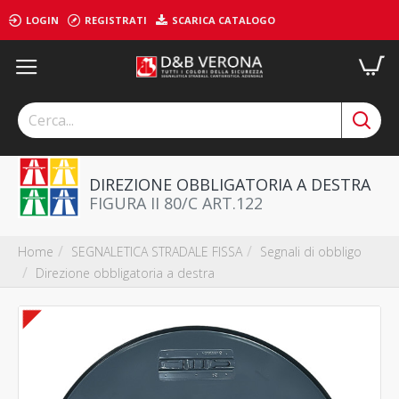
LOGIN
REGISTRATI
SCARICA CATALOGO
DIREZIONE OBBLIGATORIA A DESTRA
FIGURA II 80/C ART.122
SEGNALETICA STRADALE FISSA
Segnali di obbligo
Home
Direzione obbligatoria a destra