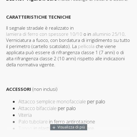
CARATTERISTICHE TECNICHE
Il segnale stradale è realizzato in
lamiera di ferro con spessore 10/10
o in
alluminio 25/10
.
Verniciatura a fuoco, con bordatura di irrigidimento su tutto
il perimetro (cartello scatolato). La
pellicola
che viene
applicata può essere di rifrangenza classe 1 (7 anni) o di
alta rifrangenza classe 2 (10 anni) rispetto alle indicazioni
della normativa vigente.
ACCESSORI
(non inclusi)
Attacco semplice monofacciale
per palo
Attacco bifacciale
per palo
Viteria
Palo tubolare
in ferro antirotazione
Tappo
in plastica per palo tubolare