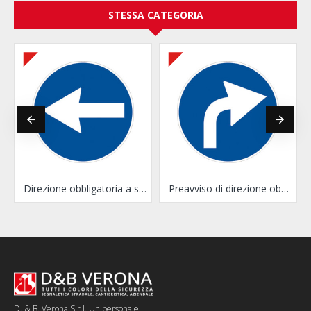
STESSA CATEGORIA
iritto
Direzione obbligatoria a sinistra
Preavviso di direzione obbligatoria a destra
D. & B. Verona S.r.l. Unipersonale