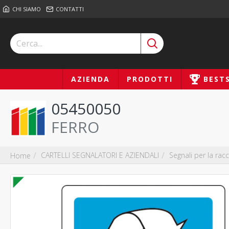
CHI SIAMO
CONTATTI
AZIENDA
PRODOTTI
BEST
05450050
FERRO
CARTELLI SEGNALATORI E AZIENDALI
Segnali per la racc
Home