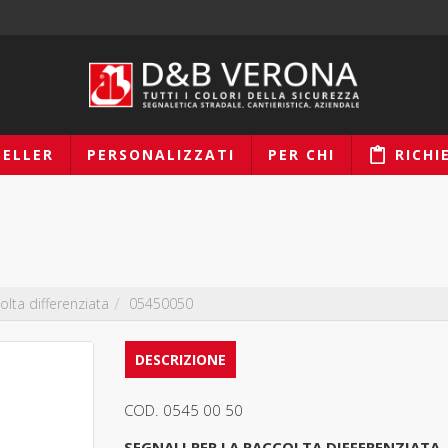
SELLER
PERSONALIZZATI
PER CHI
RICHI
olta differenziata
05450050
DESCRIZIONE
COD. 0545 00 50
SEGNALI PER LA RACCOLTA DIFFERENZIATA