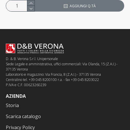
AGGIUNGI Q.TÀ
D. & B. Verona S.r.l. Unipersonale
Sede Legale e amministrativa, uffici commerciali: Via Olanda, 15 (Z.A.I.) -
37135 Verona
Laboratorio e magazzino: Via Francia, 8 (Z.A.I.) - 37135 Verona
Centralino tel. +39 045 8200100 r.a. - fax +39 045 8203022
P.IVA e C.F. 00623260239
AZIENDA
Storia
Scarica catalogo
Privacy Policy