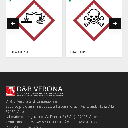
10400050
10400060
D. & B. Verona S.r.l. Unipersonale
Sede Legale e amministrativa, uffici commerciali: Via Olanda, 15 (Z.A.I.) -
37135 Verona
Laboratorio e magazzino: Via Francia, 8 (Z.A.I.) - 37135 Verona
Centralino tel. +39 045 8200100 r.a. - fax +39 045 8203022
P.IVA e C.F. 00623260239