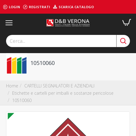
LOGIN
REGISTRATI
SCARICA CATALOGO
10510060
CARTELLI SEGNALATORI E AZIENDALI
Home
Etichette e cartelli per imballi e sostanze pericolose
10510060