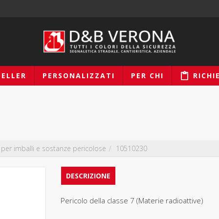
SELLER
PERSONALIZZATI
PER CHI
RICHI
li per imballi e sostanze pericolose
10510230
DESCRIZIONE
Pericolo della classe 7 (Materie radioattive)