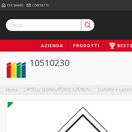
CHI SIAMO
CONTATTI
AZIENDA
PRODOTTI
BEST
10510230
CARTELLI SEGNALATORI E AZIENDALI
Etichette e cartel
Home