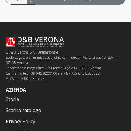
D. & B. Verona S.r.l. Unipersonale
Sede Legale e amministrativa, uffici commerciali: Via Olanda, 15 (Z.A.I.) -
37135 Verona
Laboratorio e magazzino: Via Francia, 8 (Z.A.I.) - 37135 Verona
Centralino tel. +39 045 8200100 r.a. - fax +39 045 8203022
P.IVA e C.F. 00623260239
AZIENDA
Storia
Scarica catalogo
Privacy Policy