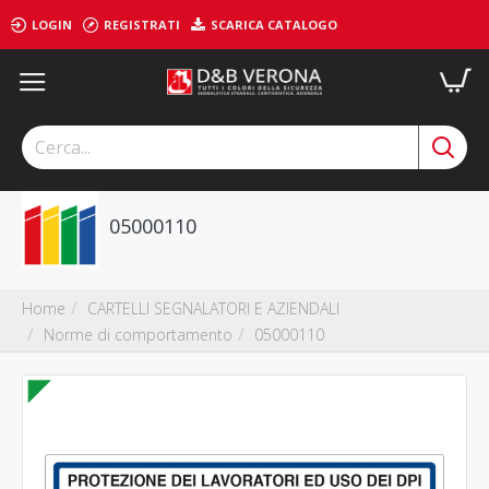
LOGIN
REGISTRATI
SCARICA CATALOGO
05000110
CARTELLI SEGNALATORI E AZIENDALI
Home
Norme di comportamento
05000110