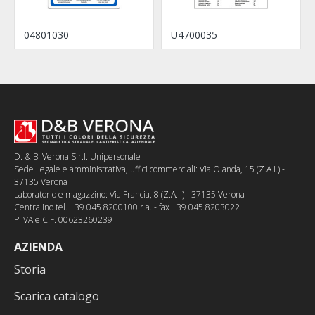
04801030
U4700035
D. & B. Verona S.r.l. Unipersonale
Sede Legale e amministrativa, uffici commerciali: Via Olanda, 15 (Z.A.I.) -
37135 Verona
Laboratorio e magazzino: Via Francia, 8 (Z.A.I.) - 37135 Verona
Centralino tel. +39 045 8200100 r.a. - fax +39 045 8203022
P.IVA e C.F. 00623260239
AZIENDA
Storia
Scarica catalogo