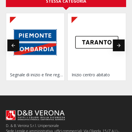
STESSA CATEGORIA
Segnale di inizio e fine regione
Inizio centro abitato
D. & B. Verona S.r.l. Unipersonale
Sede Legale e amministrativa, uffici commerciali: Via Olanda, 15 (Z.A.I.) -