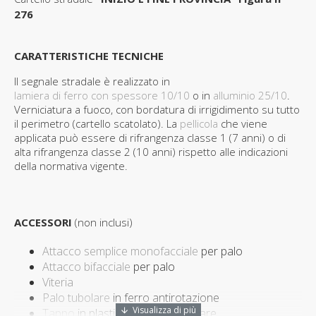
276
CARATTERISTICHE TECNICHE
Il segnale stradale è realizzato in
lamiera di ferro con spessore 10/10
o in
alluminio 25/10
.
Verniciatura a fuoco, con bordatura di irrigidimento su tutto
il perimetro (cartello scatolato). La
pellicola
che viene
applicata può essere di rifrangenza classe 1 (7 anni) o di
alta rifrangenza classe 2 (10 anni) rispetto alle indicazioni
della normativa vigente.
ACCESSORI
(non inclusi)
Attacco semplice monofacciale
per palo
Attacco bifacciale
per palo
Viteria
Palo tubolare
in ferro antirotazione
Tappo
in plastica per palo tubolare