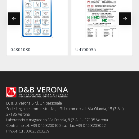
04801030
U4700035
D. & B. Verona S.r.l. Unipersonale
Sede Legale e amministrativa, uffici commerciali: Via Olanda, 15 (Z.A.I.) -
37135 Verona
Laboratorio e magazzino: Via Francia, 8 (Z.A.I.) - 37135 Verona
Centralino tel. +39 045 8200100 r.a. - fax +39 045 8203022
P.IVA e C.F. 00623260239