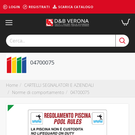
LOGIN
REGISTRATI
SCARICA CATALOGO
04700075
CARTELLI SEGNALATORI E AZIENDALI
Home
Norme di comportamento
04700075