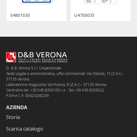
04801030
U4700035
D. & B. Verona S.r.l. Unipersonale
Sede Legale e amministrativa, uffici commerciali: Via Olanda, 15 (Z.A.I.) -
37135 Verona
Laboratorio e magazzino: Via Francia, 8 (Z.A.I.) - 37135 Verona
Centralino tel. +39 045 8200100 r.a. - fax +39 045 8203022
P.IVA e C.F. 00623260239
AZIENDA
Storia
Scarica catalogo