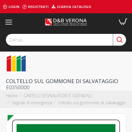
LOGIN
REGISTRATI
SCARICA CATALOGO
COLTELLO SUL GOMMONE DI SALVATAGGIO
E0350000
CARTELLI SEGNALATORI E AZIENDALI
Home
Segnali di emergenza
coltello sul gommone di salvataggio