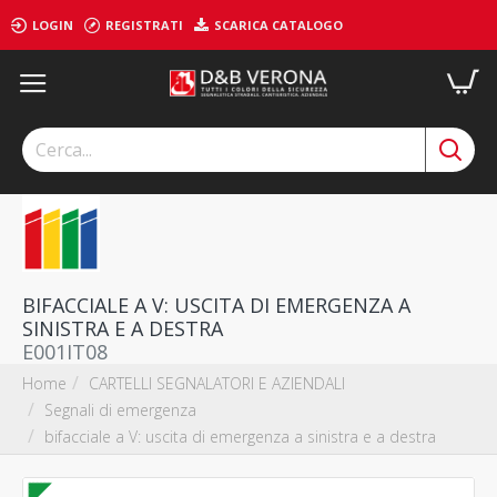
LOGIN
REGISTRATI
SCARICA CATALOGO
BIFACCIALE A V: USCITA DI EMERGENZA A
SINISTRA E A DESTRA
E001IT08
CARTELLI SEGNALATORI E AZIENDALI
Home
Segnali di emergenza
bifacciale a V: uscita di emergenza a sinistra e a destra