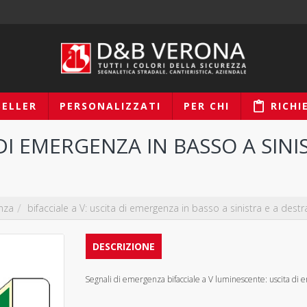
SELLER
PERSONALIZZATI
PER CHI
RICHI
 DI EMERGENZA IN BASSO A SINI
nza
bifacciale a V: uscita di emergenza in basso a sinistra e a destr
DESCRIZIONE
Segnali di emergenza bifacciale a V
luminescente
: uscita di