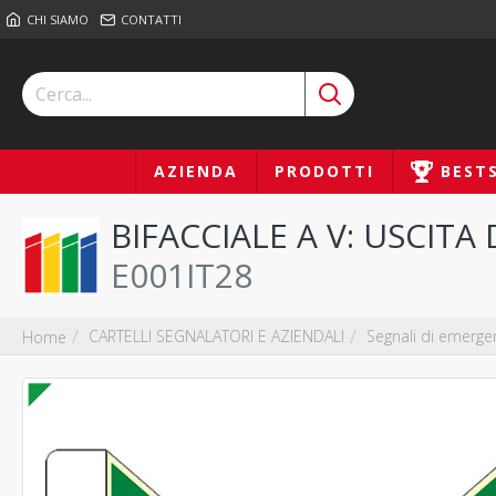
CHI SIAMO
CONTATTI
AZIENDA
PRODOTTI
BEST
BIFACCIALE A V: USCITA
E001IT28
CARTELLI SEGNALATORI E AZIENDALI
Segnali di emerge
Home