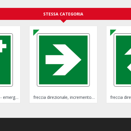
STESSA CATEGORIA
telefono di emergenza - emergency telephone
freccia direzionale, incremento di 90°