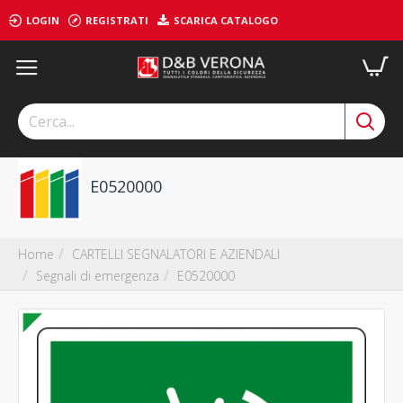
LOGIN
REGISTRATI
SCARICA CATALOGO
E0520000
CARTELLI SEGNALATORI E AZIENDALI
Home
Segnali di emergenza
E0520000