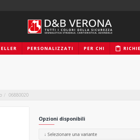
SELLER
PERSONALIZZATI
PER CHI
RICHI
so
06880020
Opzioni disponibili