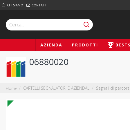
CHI SIAMO
CONTATTI
AZIENDA
PRODOTTI
BEST
06880020
CARTELLI SEGNALATORI E AZIENDALI
Segnali di percor
Home