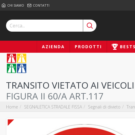
CHI SIAMO
CONTATTI
AZIENDA
PRODOTTI
BEST
TRANSITO VIETATO AI VEICOL
FIGURA II 60/A ART.117
SEGNALETICA STRADALE FISSA
Segnali di divieto
Tran
Home