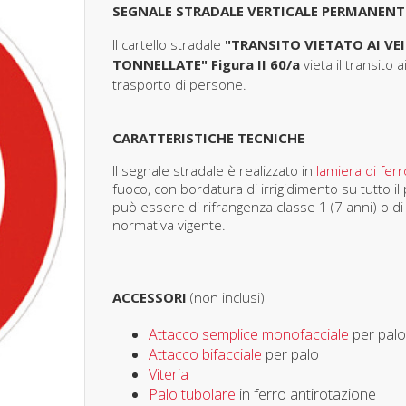
SEGNALE STRADALE VERTICALE PERMANENT
Il cartello stradale
"TRANSITO VIETATO AI VEI
TONNELLATE" Figura II 60/a
vieta il transito 
trasporto di persone.
CARATTERISTICHE TECNICHE
Il segnale stradale è realizzato in
lamiera di fe
fuoco, con bordatura di irrigidimento su tutto il
può essere di rifrangenza classe 1 (7 anni) o di a
normativa vigente.
ACCESSORI
(non inclusi)
Attacco semplice monofacciale
per palo
Attacco bifacciale
per palo
Viteria
Palo tubolare
in ferro antirotazione