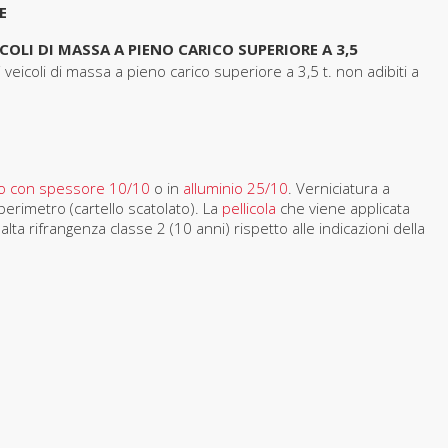
E
COLI DI MASSA A PIENO CARICO SUPERIORE A 3,5
ai veicoli di massa a pieno carico superiore a 3,5 t. non adibiti a
rro con spessore 10/10
o in
alluminio 25/10
. Verniciatura a
 perimetro (cartello scatolato). La
pellicola
che viene applicata
lta rifrangenza classe 2 (10 anni) rispetto alle indicazioni della