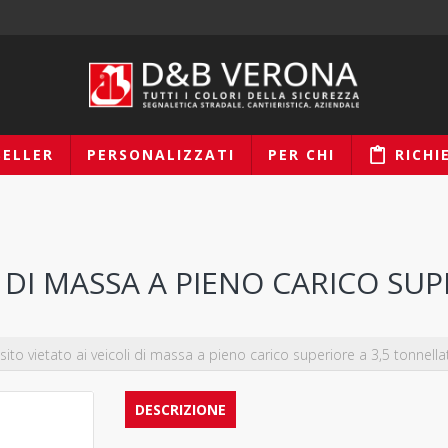
SELLER
PERSONALIZZATI
PER CHI
RICHI
I DI MASSA A PIENO CARICO SU
sito vietato ai veicoli di massa a pieno carico superiore a 3,5 tonnella
DESCRIZIONE