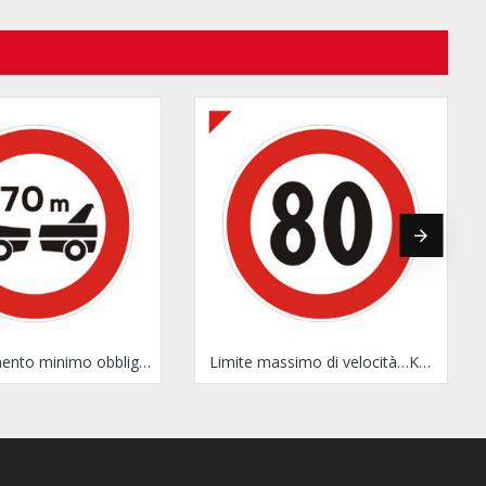
Distanziamento minimo obbligatorio di...metri
Limite massimo di velocità…Km/h