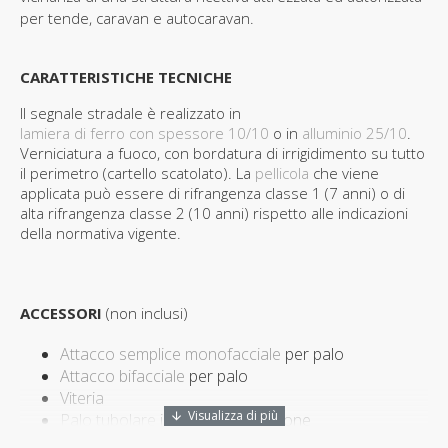
per tende, caravan e autocaravan.
CARATTERISTICHE TECNICHE
Il segnale stradale è realizzato in
lamiera di ferro con spessore 10/10
o in
alluminio 25/10
.
Verniciatura a fuoco, con bordatura di irrigidimento su tutto
il perimetro (cartello scatolato). La
pellicola
che viene
applicata può essere di rifrangenza classe 1 (7 anni) o di
alta rifrangenza classe 2 (10 anni) rispetto alle indicazioni
della normativa vigente.
ACCESSORI
(non inclusi)
Attacco semplice monofacciale
per palo
Attacco bifacciale
per palo
Viteria
Palo tubolare
in ferro antirotazione
Tappo
in plastica per palo tubolare