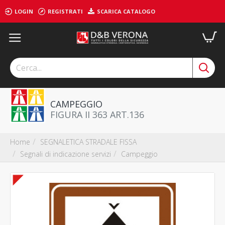
LOGIN
REGISTRATI
SCARICA CATALOGO
CAMPEGGIO
FIGURA II 363 ART.136
SEGNALETICA STRADALE FISSA
Home
Segnali di indicazione servizi
Campeggio