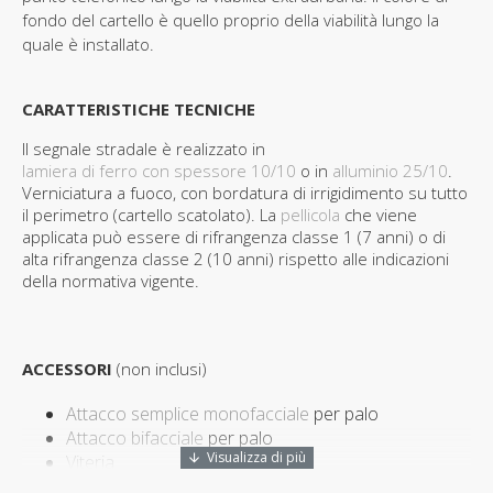
fondo del cartello è quello proprio della viabilità lungo la
quale è installato.
CARATTERISTICHE TECNICHE
Il segnale stradale è realizzato in
lamiera di ferro con spessore 10/10
o in
alluminio 25/10
.
Verniciatura a fuoco, con bordatura di irrigidimento su tutto
il perimetro (cartello scatolato). La
pellicola
che viene
applicata può essere di rifrangenza classe 1 (7 anni) o di
alta rifrangenza classe 2 (10 anni) rispetto alle indicazioni
della normativa vigente.
ACCESSORI
(non inclusi)
Attacco semplice monofacciale
per palo
Attacco bifacciale
per palo
Viteria
Palo tubolare
in ferro antirotazione