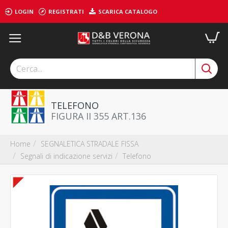
LOGIN
REGISTRATI
SCARICA CATALOGO
TELEFONO
FIGURA II 355 ART.136
SEGNALETICA STRADALE FISSA
Home
Segnali di indicazione servizi
Telefono