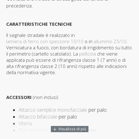
precedenza.
CARATTERISTICHE TECNICHE
Il segnale stradale è realizzato in
lamiera di ferro con spessore 10/10
o in
alluminio 25/10
.
Verniciatura a fuoco, con bordatura di irrigidimento su tutto
il perimetro (cartello scatolato). La
pellicola
che viene
applicata può essere di rifrangenza classe 1 (7 anni) o di
alta rifrangenza classe 2 (10 anni) rispetto alle indicazioni
della normativa vigente.
ACCESSORI
(non inclusi)
Attacco semplice monofacciale
per palo
Attacco bifacciale
per palo
Viteria
Palo tubolare
in ferro antirotazione
Tappo
in plastica per palo tubolare