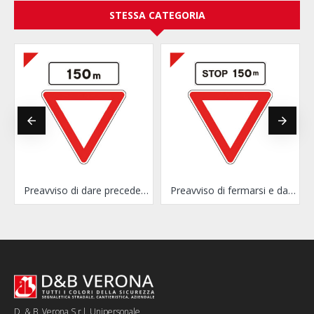
STESSA CATEGORIA
a STOP
Preavviso di dare precedenza
Preavviso di fermarsi e dare precedenza
D. & B. Verona S.r.l. Unipersonale