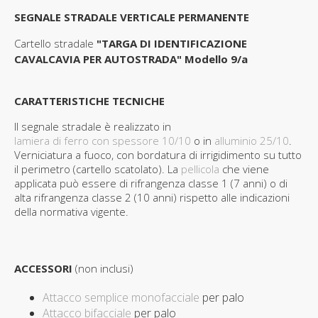
SEGNALE STRADALE VERTICALE PERMANENTE
Cartello stradale
"TARGA DI IDENTIFICAZIONE
CAVALCAVIA PER AUTOSTRADA" Modello 9/a
CARATTERISTICHE TECNICHE
Il segnale stradale è realizzato in
lamiera di ferro con spessore 10/10
o in
alluminio 25/10
.
Verniciatura a fuoco, con bordatura di irrigidimento su tutto
il perimetro (cartello scatolato). La
pellicola
che viene
applicata può essere di rifrangenza classe 1 (7 anni) o di
alta rifrangenza classe 2 (10 anni) rispetto alle indicazioni
della normativa vigente.
ACCESSORI
(non inclusi)
Attacco semplice monofacciale
per palo
Attacco bifacciale
per palo