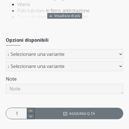
Viteria
Palo tubolare
in ferro antirotazione
Tappo
in plastica per palo tubolare
Opzioni disponibili
Note
AGGIUNGI Q.TÀ