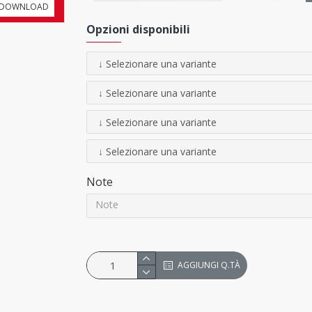
DOWNLOAD
Opzioni disponibili
ACCESSORI
(non inclusi)
Viteria
Note
Cavalletto
DB Super 4
- H 94 cm
Cavalletto
DB Super 4 alto
- H 11
AGGIUNGI Q.TÀ