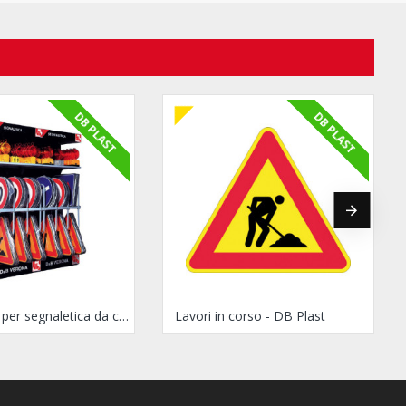
DB PLAST
DB PLAST
Espositore per segnaletica da cantiere in DB Plast
Lavori in corso - DB Plast