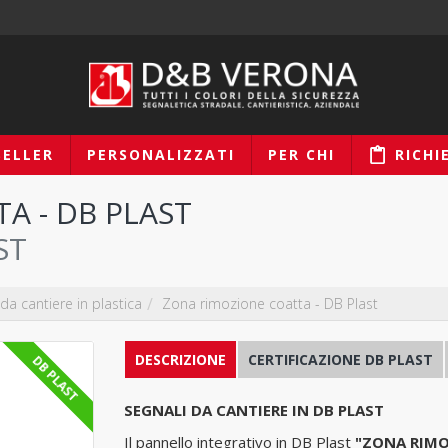
SELLER
PERSONALIZZATI
PER CHI
RICHI
A - DB PLAST
ST
 da cantiere in plastica
Zona rimozione coatta - DB Plast
DESCRIZIONE
CERTIFICAZIONE DB PLAST
DB PLAST
SEGNALI DA CANTIERE IN DB PLAST
Il pannello integrativo in DB Plast
"ZONA RIMO