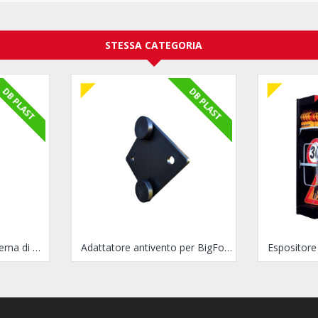
STESSA CATEGORIA
DB PLAST
DB PLAST
Palo in plastica per sistema di sostegno Bigfoot
Adattatore antivento per BigFoot