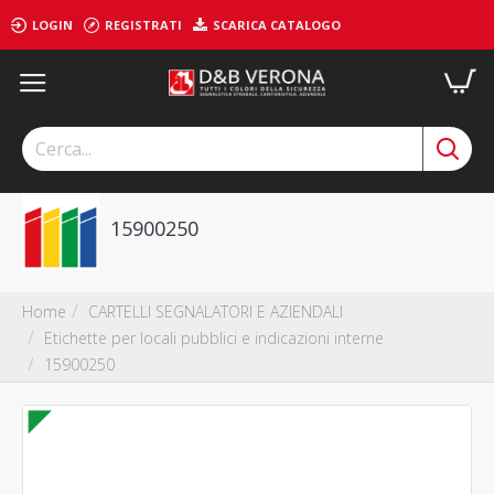
LOGIN
REGISTRATI
SCARICA CATALOGO
15900250
CARTELLI SEGNALATORI E AZIENDALI
Home
Etichette per locali pubblici e indicazioni interne
15900250