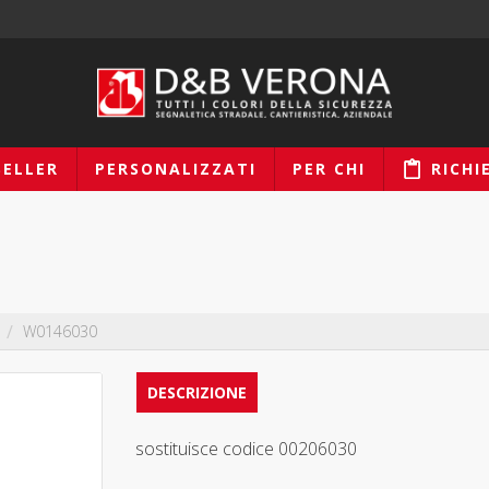
SELLER
PERSONALIZZATI
PER CHI
RICHI
o
W0146030
DESCRIZIONE
sostituisce codice 00206030