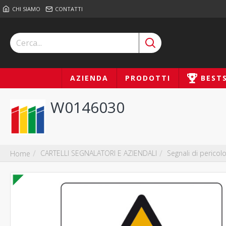
CHI SIAMO
CONTATTI
AZIENDA
PRODOTTI
BEST
W0146030
CARTELLI SEGNALATORI E AZIENDALI
Segnali di pericol
Home