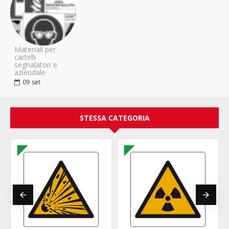
Materiali per
cartelli
segnalatori e
aziendale
09
set
STESSA CATEGORIA