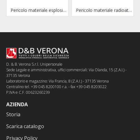
Pericolo materiale esplosivo
Pericolo materiale radioattivo e radiazioni ionizzanti
D. & B. Verona S.r.l. Unipersonale
Sede Legale e amministrativa, uffici commerciali: Via Olanda, 15 (Z.A.I.) -
37135 Verona
Laboratorio e magazzino: Via Francia, 8 (Z.A.I.) - 37135 Verona
Centralino tel. +39 045 8200100 r.a. - fax +39 045 8203022
P.IVA e C.F. 00623260239
AZIENDA
Storia
Scarica catalogo
Privacy Policy