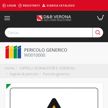
LOGIN
REGISTRATI
SCARICA CATALOGO
PERICOLO GENERICO
W0010000
CARTELLI SEGNALATORI E AZIENDALI
Home
Segnali di pericolo
Pericolo generico