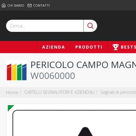
CHI SIAMO
CONTATTI
AZIENDA
PRODOTTI
BEST
PERICOLO CAMPO MAG
W0060000
CARTELLI SEGNALATORI E AZIENDALI
Segnali di pericol
Home