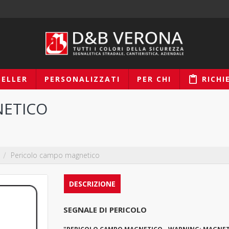
SELLER
PERSONALIZZATI
PER CHI
RICHI
NETICO
o
Pericolo campo magnetico
DESCRIZIONE
SEGNALE DI PERICOLO